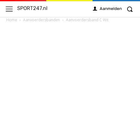
SPORT247.nl
Aanmelden
Home
Aanvoerdersbanden
Aanvoerdersband C Wit