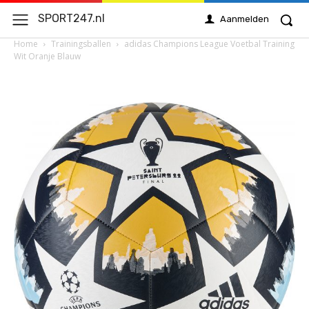
SPORT247.nl
Aanmelden
Home
Trainingsballen
adidas Champions League Voetbal Training
Wit Oranje Blauw