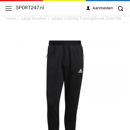
SPORT247.nl
Aanmelden
Home
Lange Broeken
adidas Cold.Rdy Trainingsbroek Zwart Wit