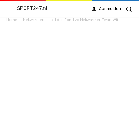
SPORT247.nl
Aanmelden
Home
Nekwarmers
adidas Condivo Nekwarmer Zwart Wit