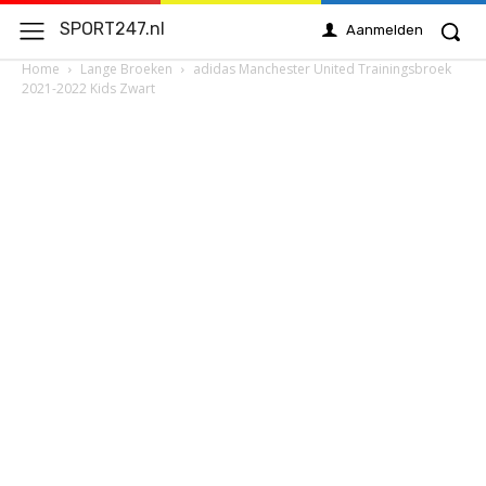
SPORT247.nl
Aanmelden
Home
Lange Broeken
adidas Manchester United Trainingsbroek
2021-2022 Kids Zwart