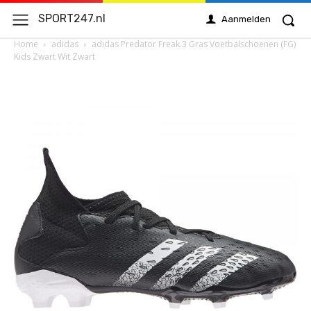
SPORT247.nl
Aanmelden
Home
adidas
adidas Predator Freak.3 Gras Voetbalschoenen (FG)
Kids Zwart Wit Zwart