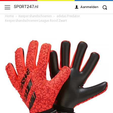
SPORT247.nl
Aanmelden
Home
Keepershandschoenen
adidas Predator
Keepershandschoenen League Rood Zwart