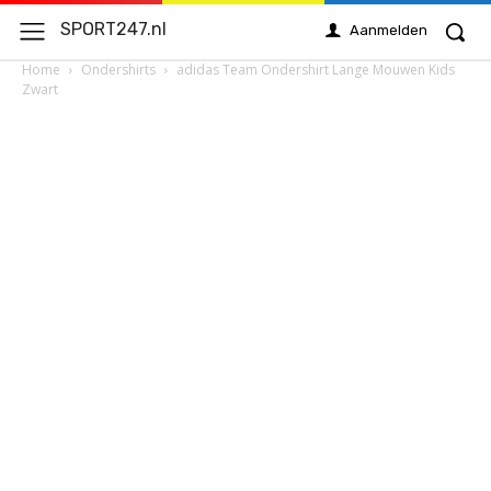
SPORT247.nl
Aanmelden
Home
Ondershirts
adidas Team Ondershirt Lange Mouwen Kids
Zwart