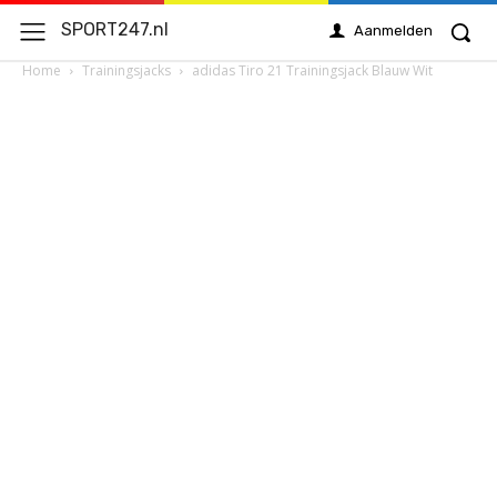
SPORT247.nl
Aanmelden
Home
Trainingsjacks
adidas Tiro 21 Trainingsjack Blauw Wit