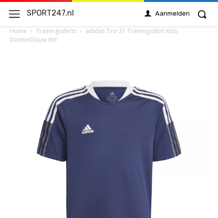
SPORT247.nl
Aanmelden
Home
Trainingsshirts
adidas Tiro 21 Trainingsshirt Kids
Donkerblauw Wit