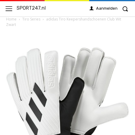
SPORT247.nl
Aanmelden
Home
Tiro Series
adidas Tiro Keepershandschoenen Club Wit
Zwart