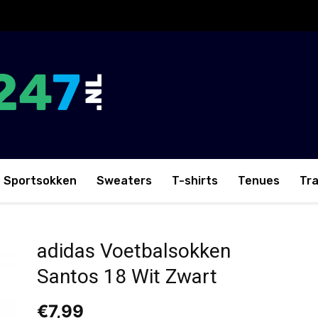
Sportsokken
Sweaters
T-shirts
Tenues
Tr
it Zwart
adidas Voetbalsokken
Santos 18 Wit Zwart
€
7,99