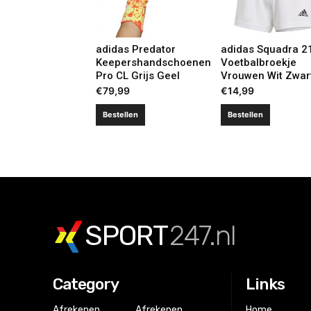
adidas Predator
adidas Squadra 2
Keepershandschoenen
Voetbalbroekje
Pro CL Grijs Geel
Vrouwen Wit Zwar
€
79,99
€
14,99
Bestellen
Bestellen
SPORT
247.nl
Category
Links
Afrekenen
Afrekenen
Home