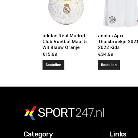
adidas Real Madrid
adidas Ajax
Club Voetbal Maat 5
Thuisbroekje 202
Wit Blauw Oranje
2022 Kids
€
15,99
€
34,99
Bestellen
Bestellen
SPORT
247.nl
Category
Links