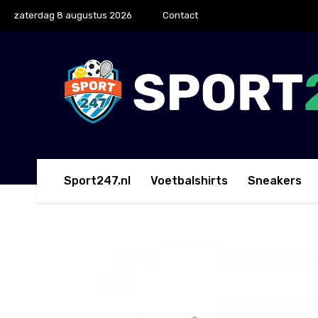
zaterdag 8 augustus 2026
Contact
Sport247.nl
Voetbalshirts
Sneakers
Home
adidas
adidas X Speedflow.3 Gras Voetbal