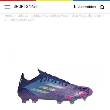
SPORT247.nl
Aanmelden
Home
adidas
adidas X Speedflow Messi.1 Gras Voetbalschoenen
(FG) Blauw Roze Geel