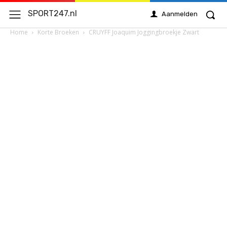
SPORT247.nl
Aanmelden
Home
Korte Broeken
CRUYFF Joaquim Joggingbroekje Zwart