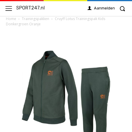
SPORT247.nl
Aanmelden
Home
Trainingspakken
Cruyff Lotus Trainingspak Kids
Donkergroen Oranje