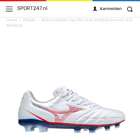
SPORT247.nl
Aanmelden
Home
Rebula
Mizuno Rebula Cup Elite Gras Voetbalschoenen (FG)
Wit Rood