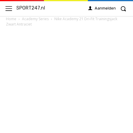
SPORT247.nl
Aanmelden
Home
Academy Series
Nike Academy 21 Dri-Fit Trainingsjack
Zwart Antraciet