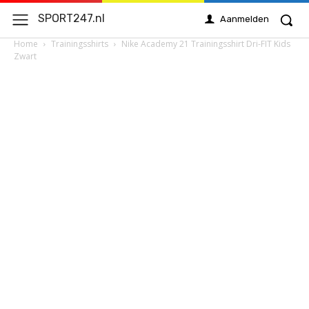
SPORT247.nl
Aanmelden
Home
Trainingsshirts
Nike Academy 21 Trainingsshirt Dri-FIT Kids
Zwart