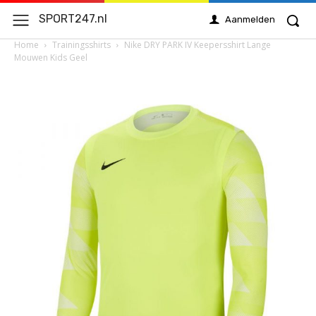
SPORT247.nl
Aanmelden
Home
Trainingsshirts
Nike DRY PARK IV Keepersshirt Lange
Mouwen Kids Geel