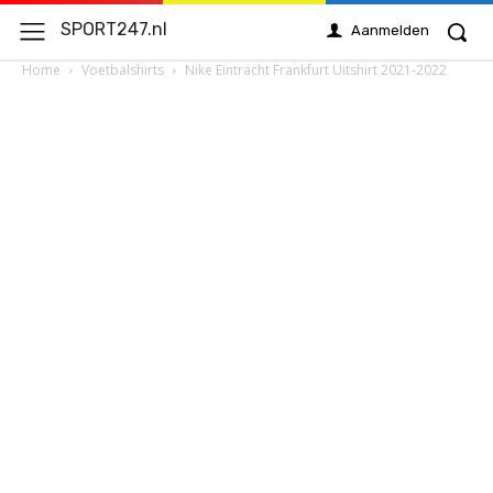
SPORT247.nl
Aanmelden
Home
Voetbalshirts
Nike Eintracht Frankfurt Uitshirt 2021-2022