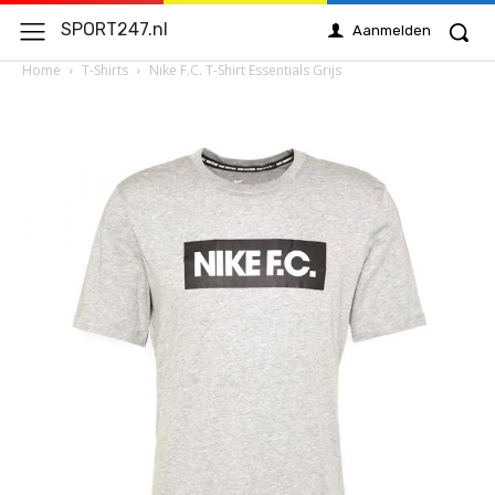
SPORT247.nl
Aanmelden
Home
T-Shirts
Nike F.C. T-Shirt Essentials Grijs