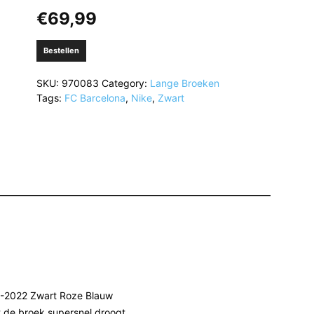
€
69,99
Bestellen
SKU:
970083
Category:
Lange Broeken
Tags:
FC Barcelona
,
Nike
,
Zwart
21-2022 Zwart Roze Blauw
t de broek supersnel droogt