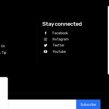
Stay connected
Facebook
Instagram
Twitter
h Us
Youtube
 Tip
.
Subscribe
.