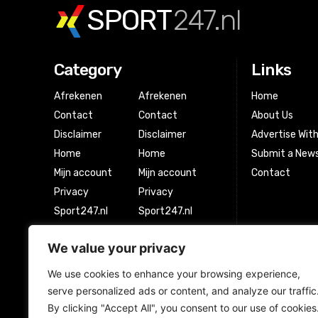
SPORT
247.nl
Category
Links
Afrekenen
Afrekenen
Home
Contact
Contact
About Us
Disclaimer
Disclaimer
Advertise Wit
Home
Home
Submit a News
Mijn account
Mijn account
Contact
Privacy
Privacy
Sport247.nl
Sport247.nl
Winkel
Winkel
We value your privacy
Winkelwagen
Winkelwagen
We use cookies to enhance your browsing experience,
serve personalized ads or content, and analyze our traffic
Newsletter Signup
By clicking "Accept All", you consent to our use of cookies