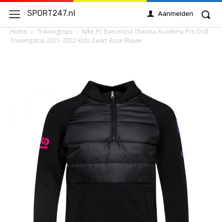
SPORT247.nl
Aanmelden
Home
Trainingtops
Nike FC Barcelona Therma Academy Pro Drill
Trainingstrui 2021-2022 Kids Zwart Roze Blauw