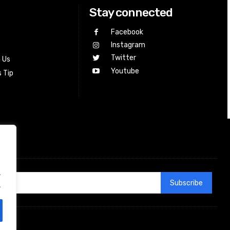
Stay connected
Facebook
Instagram
Twitter
h Us
Youtube
 Tip
.
Subscribe
.