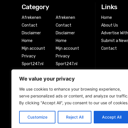
Category
Links
Afrekenen
Afrekenen
Home
Contact
Contact
About Us
Disclaimer
Disclaimer
Advertise Wit
Home
Home
Submit a News
Mijn account
Mijn account
Contact
Privacy
Privacy
Sport247.nl
Sport247.nl
Winkel
Winkel
We value your privacy
Winkelwagen
Winkelwagen
We use cookies to enhance your browsing experience,
serve personalized ads or content, and analyze our traffic
Newsletter Signup
By clicking "Accept All", you consent to our use of cookies
Customize
Reject All
Accept All