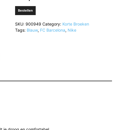
Bestellen
SKU:
900949
Category:
Korte Broeken
Tags:
Blauw
,
FC Barcelona
,
Nike
t je droog en comfortabel