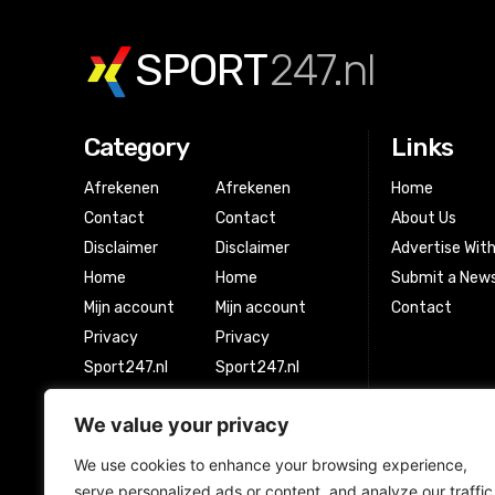
SPORT
247.nl
Category
Links
Afrekenen
Afrekenen
Home
Contact
Contact
About Us
Disclaimer
Disclaimer
Advertise Wit
Home
Home
Submit a News
Mijn account
Mijn account
Contact
Privacy
Privacy
Sport247.nl
Sport247.nl
Winkel
Winkel
We value your privacy
Winkelwagen
Winkelwagen
We use cookies to enhance your browsing experience,
serve personalized ads or content, and analyze our traffic