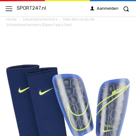
SPORT247.nl
Aanmelden
Home
Scheenbeschermers
Nike Mercurial Lite
Scheenbeschermers Blauw Paars Geel