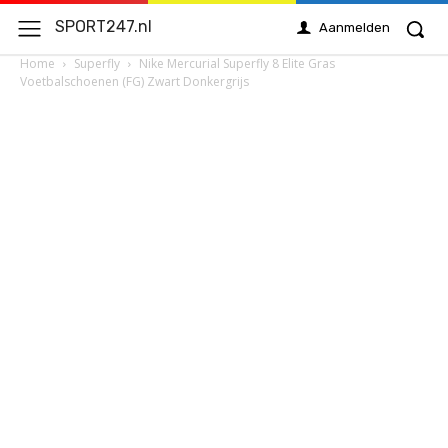
SPORT247.nl
Aanmelden
Home
Superfly
Nike Mercurial Superfly 8 Elite Gras
Voetbalschoenen (FG) Zwart Donkergrijs