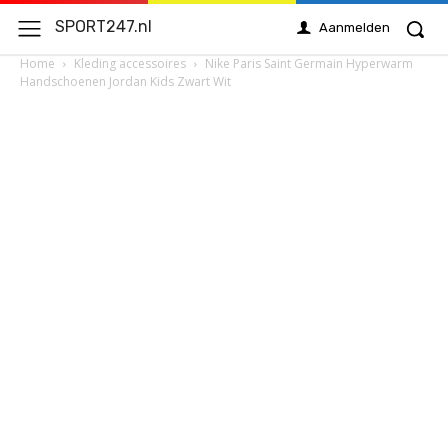
SPORT247.nl
Aanmelden
Home
Kleding accessoires
Nike Paris Saint Germain Hyperwarm
Handschoenen Jordan Kids Zwart Wit