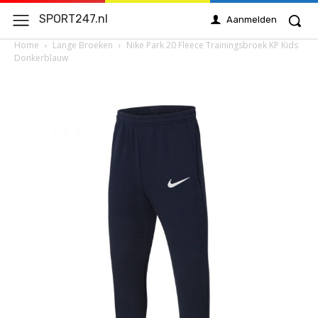
SPORT247.nl
Aanmelden
Home
Lange Broeken
Nike Park 20 Fleece Trainingsbroek KP Kids
Donkerblauw