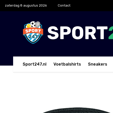
zaterdag 8 augustus 2026
Contact
Sport247.nl
Voetbalshirts
Sneakers
Home
Kniebescherming
Nike Pro Patella Knieban