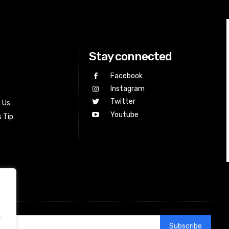
Stay connected
Facebook
Instagram
Twitter
h Us
Youtube
 Tip
.
Subscribe
.