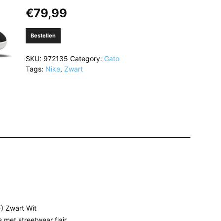
€
79,99
Bestellen
SKU:
972135
Category:
Gato
Tags:
Nike
,
Zwart
) Zwart Wit
 met streetwear flair