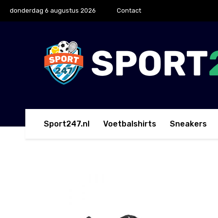
donderdag 6 augustus 2026
Contact
Sport247.nl
Voetbalshirts
Sneakers
Home
Gato
Nike Street Gato Straatvoetbalschoen