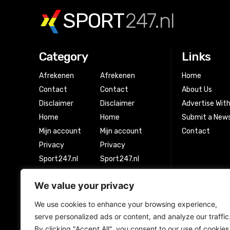
SPORT
247.nl
Category
Links
Afrekenen
Afrekenen
Home
Contact
Contact
About Us
Disclaimer
Disclaimer
Advertise Wit
Home
Home
Submit a News
Mijn account
Mijn account
Contact
Privacy
Privacy
Sport247.nl
Sport247.nl
Winkel
Winkel
We value your privacy
Winkelwagen
Winkelwagen
We use cookies to enhance your browsing experience,
serve personalized ads or content, and analyze our traffic
Newsletter Signup
By clicking "Accept All", you consent to our use of cookies