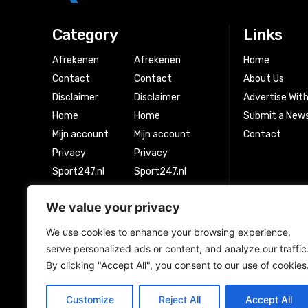
Category
Links
Afrekenen
Afrekenen
Home
Contact
Contact
About Us
Disclaimer
Disclaimer
Advertise Wit
Home
Home
Submit a News
Mijn account
Mijn account
Contact
Privacy
Privacy
Sport247.nl
Sport247.nl
Winkel
Winkel
We value your privacy
Winkelwagen
Winkelwagen
We use cookies to enhance your browsing experience,
serve personalized ads or content, and analyze our traffic
Newsletter Signup
By clicking "Accept All", you consent to our use of cookies
Customize
Reject All
Accept All