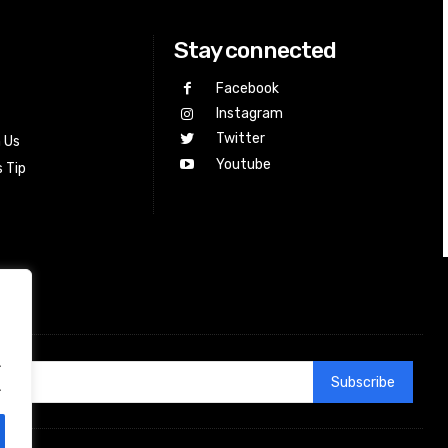
Stay connected
Facebook
Instagram
Twitter
h Us
Youtube
 Tip
.
Subscribe
.