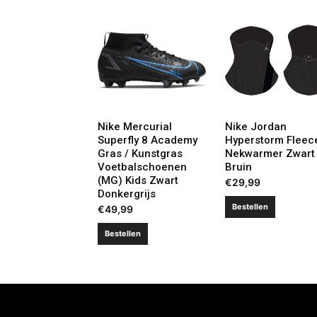
Nike Mercurial
Nike Jordan
Superfly 8 Academy
Hyperstorm Fleec
Gras / Kunstgras
Nekwarmer Zwart
Voetbalschoenen
Bruin
(MG) Kids Zwart
€
29,99
Donkergrijs
Bestellen
€
49,99
Bestellen