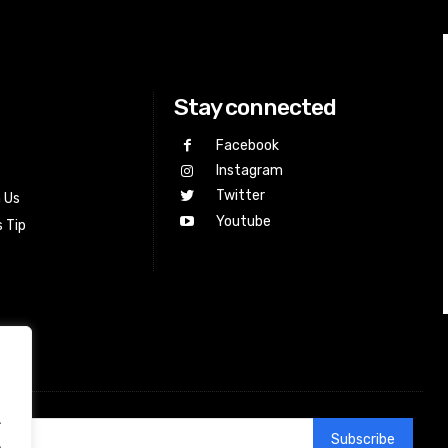
Stay connected
Facebook
Instagram
Twitter
h Us
Youtube
 Tip
.
Subscribe
.