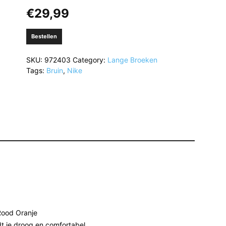
€
29,99
Bestellen
SKU:
972403
Category:
Lange Broeken
Tags:
Bruin
,
Nike
Rood Oranje
t je droog en comfortabel