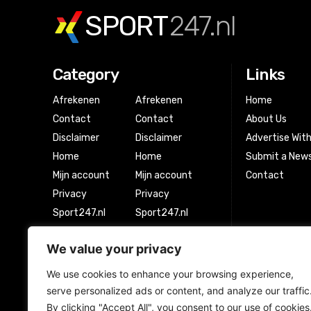
SPORT
247.nl
Category
Links
Afrekenen
Afrekenen
Home
Contact
Contact
About Us
Disclaimer
Disclaimer
Advertise Wit
Home
Home
Submit a News
Mijn account
Mijn account
Contact
Privacy
Privacy
Sport247.nl
Sport247.nl
Winkel
Winkel
We value your privacy
Winkelwagen
Winkelwagen
We use cookies to enhance your browsing experience,
serve personalized ads or content, and analyze our traffic
Newsletter Signup
By clicking "Accept All", you consent to our use of cookies