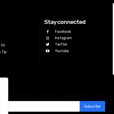
Stay connected
Facebook
Instagram
Twitter
h Us
Youtube
 Tip
.
Subscribe
.