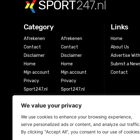
SPORT
247.nl
Category
Links
Afrekenen
Afrekenen
Home
Contact
Contact
About Us
Disclaimer
Disclaimer
Advertise Wit
Home
Home
Submit a News
Mijn account
Mijn account
Contact
Privacy
Privacy
Sport247.nl
Sport247.nl
Winkel
Winkel
We value your privacy
Winkelwagen
Winkelwagen
We use cookies to enhance your browsing experience,
serve personalized ads or content, and analyze our traffic
Newsletter Signup
By clicking "Accept All", you consent to our use of cookies