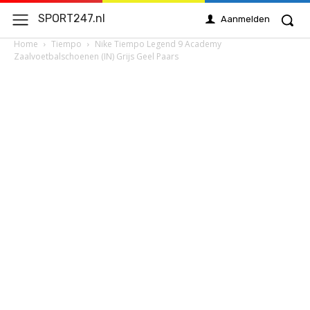
SPORT247.nl
Aanmelden
Home
Tiempo
Nike Tiempo Legend 9 Academy
Zaalvoetbalschoenen (IN) Grijs Geel Paars