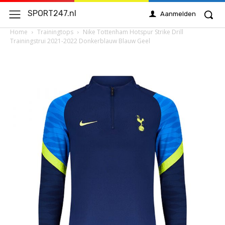
SPORT247.nl
Aanmelden
Home
Trainingtops
Nike Tottenham Hotspur Strike Drill
Trainingstrui 2021-2022 Donkerblauw Blauw Geel