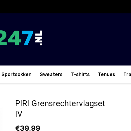
Sportsokken
Sweaters
T-shirts
Tenues
Tr
set IV
PIRI Grensrechtervlagset
IV
€
39,99