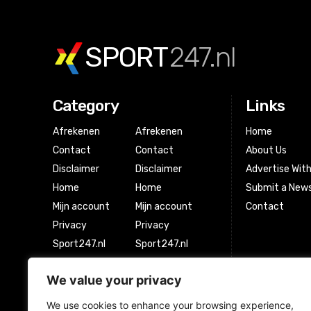
SPORT
247.nl
Category
Links
Afrekenen
Afrekenen
Home
Contact
Contact
About Us
Disclaimer
Disclaimer
Advertise Wit
Home
Home
Submit a News
Mijn account
Mijn account
Contact
Privacy
Privacy
Sport247.nl
Sport247.nl
Winkel
Winkel
We value your privacy
Winkelwagen
Winkelwagen
We use cookies to enhance your browsing experience,