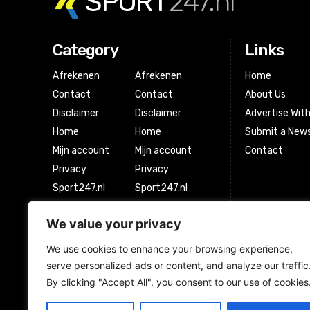
SPORT
247.nl
Category
Links
Afrekenen
Afrekenen
Home
Contact
Contact
About Us
Disclaimer
Disclaimer
Advertise Wit
Home
Home
Submit a News
Mijn account
Mijn account
Contact
Privacy
Privacy
Sport247.nl
Sport247.nl
Winkel
Winkel
We value your privacy
Winkelwagen
Winkelwagen
We use cookies to enhance your browsing experience,
serve personalized ads or content, and analyze our traffic
Newsletter Signup
By clicking "Accept All", you consent to our use of cookies