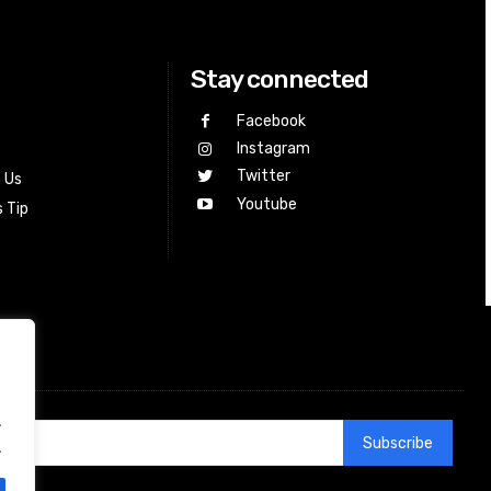
Stay connected
Facebook
Instagram
Twitter
h Us
Youtube
 Tip
.
Subscribe
.