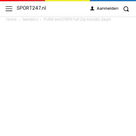
SPORT247.nl
Aanmelden
Home
Sweaters
PUMA evoSTRIPE Full-Zip Hoodie Zwart