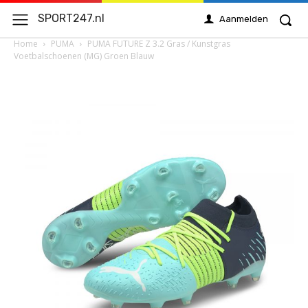
SPORT247.nl
Aanmelden
Home
PUMA
PUMA FUTURE Z 3.2 Gras / Kunstgras
Voetbalschoenen (MG) Groen Blauw