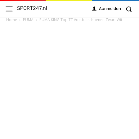
SPORT247.nl
Aanmelden
Home
PUMA
PUMA KING Top TT Voetbalschoenen Zwart Wit