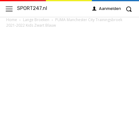
SPORT247.nl
Aanmelden
Home
Lange Broeken
PUMA Manchester City Trainingsbroek
2021-2022 Kids Zwart Blauw