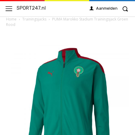
SPORT247.nl
Aanmelden
Home
Trainingsjacks
PUMA Marokko Stadium Trainingsjack Groen
Rood