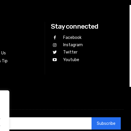
Stay connected
Facebook
Instagram
Twitter
h Us
Youtube
 Tip
.
Subscribe
.