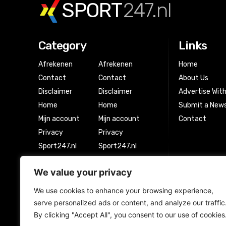
SPORT
247.nl
Category
Links
Afrekenen
Afrekenen
Home
Contact
Contact
About Us
Disclaimer
Disclaimer
Advertise Wit
Home
Home
Submit a News
Mijn account
Mijn account
Contact
Privacy
Privacy
Sport247.nl
Sport247.nl
Winkel
Winkel
We value your privacy
Winkelwagen
Winkelwagen
We use cookies to enhance your browsing experience,
serve personalized ads or content, and analyze our traffic
Newsletter Signup
By clicking "Accept All", you consent to our use of cookies