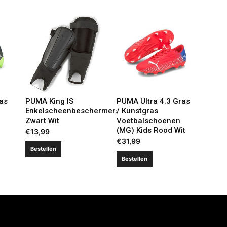
as
PUMA King IS
PUMA Ultra 4.3 Gras
Enkelscheenbeschermers
/ Kunstgras
Zwart Wit
Voetbalschoenen
(MG) Kids Rood Wit
€
13,99
€
31,99
Bestellen
Bestellen