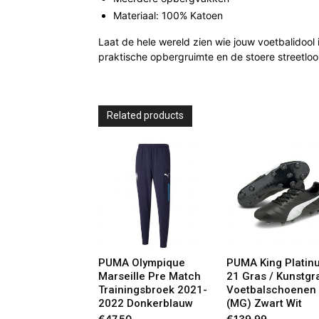
Materiaal: 100% Katoen
Laat de hele wereld zien wie jouw voetbalidool
praktische opbergruimte en de stoere streetlo
Related products
PUMA Olympique
PUMA King Platin
Marseille Pre Match
21 Gras / Kunstgr
Trainingsbroek 2021-
Voetbalschoenen
2022 Donkerblauw
(MG) Zwart Wit
€
47,50
€
139,99