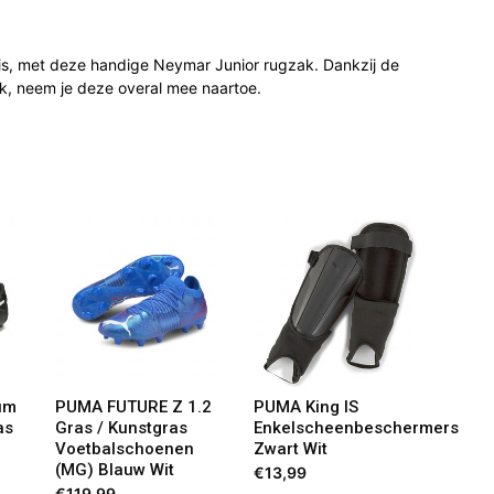
 is, met deze handige Neymar Junior rugzak. Dankzij de
ok, neem je deze overal mee naartoe.
um
PUMA FUTURE Z 1.2
PUMA King IS
as
Gras / Kunstgras
Enkelscheenbeschermers
Voetbalschoenen
Zwart Wit
(MG) Blauw Wit
€
13,99
€
119,99