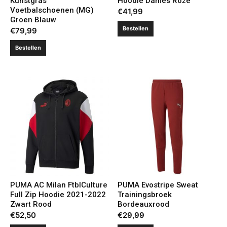
Kunstgras
Hoodie Dames Roze
Voetbalschoenen (MG)
€
41,99
Groen Blauw
Bestellen
€
79,99
Bestellen
PUMA AC Milan FtblCulture
PUMA Evostripe Sweat
Full Zip Hoodie 2021-2022
Trainingsbroek
Zwart Rood
Bordeauxrood
€
52,50
€
29,99