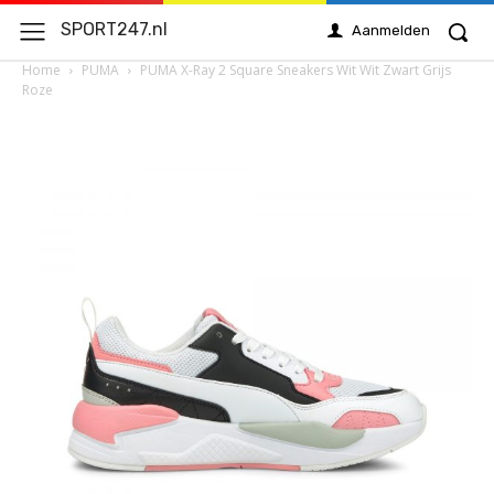
SPORT247.nl
Aanmelden
Home
PUMA
PUMA X-Ray 2 Square Sneakers Wit Wit Zwart Grijs
Roze