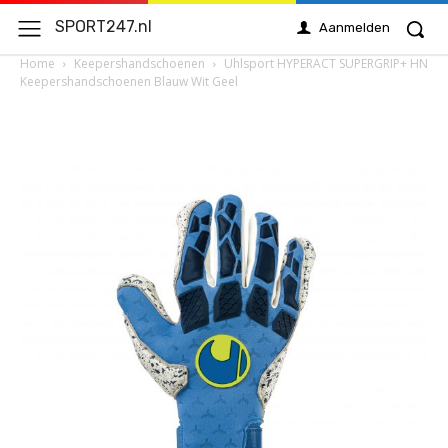
SPORT247.nl
Aanmelden
Home
Keepershandschoenen
Uhlsport HYPERACT SUPERGRIP+ HN
Keepershandschoenen Blauw Wit Geel