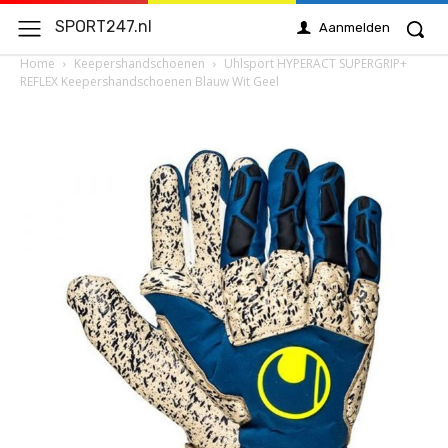
SPORT247.nl
Aanmelden
Home
Keepershandschoenen
Uhlsport HYPERACT SUPERGRIP+
REFLEX Keepershandschoenen Blauw Wit Geel